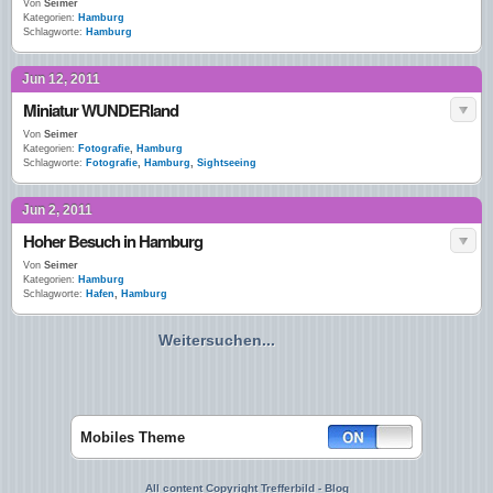
Von
Seimer
Kategorien:
Hamburg
Schlagworte:
Hamburg
Jun 12, 2011
Miniatur WUNDERland
Von
Seimer
Kategorien:
Fotografie
,
Hamburg
Schlagworte:
Fotografie
,
Hamburg
,
Sightseeing
Jun 2, 2011
Hoher Besuch in Hamburg
Von
Seimer
Kategorien:
Hamburg
Schlagworte:
Hafen
,
Hamburg
Weitersuchen...
Mobiles Theme
All content Copyright Trefferbild - Blog