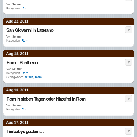
Von
Seimer
Kategorien:
Rom
Aug 22, 2011
San Giovanni in Laterano
Von
Seimer
Kategorien:
Rom
Aug 18, 2011
Rom – Pantheon
Von
Seimer
Kategorien:
Rom
Schlagworte:
Reisen
,
Rom
Aug 18, 2011
Rom in sieben Tagen oder Hitzefrei in Rom
Von
Seimer
Kategorien:
Rom
Aug 17, 2011
Tierbabys gucken…