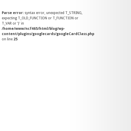
Parse error
: syntax error, unexpected T_STRING,
expecting T_OLD_FUNCTION or T_FUNCTION or
T_VAR or '}' in
/home/www/ncf465/html/blog/wp-
content/plugins/googlecards/googleCardClass.php
on line
25