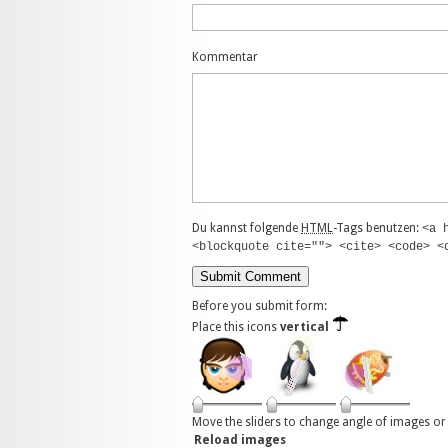
Kommentar
Du kannst folgende
HTML
-Tags benutzen:
<a 
<blockquote cite=""> <cite> <code> <
Before you submit form:
Place this icons
vertical
Move the sliders to change angle of images or 
Reload images