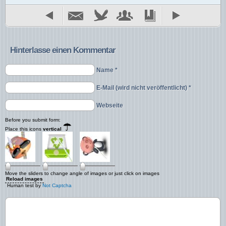
Hinterlasse einen Kommentar
Name *
E-Mail (wird nicht veröffentlicht) *
Webseite
Before you submit form:
Place this icons
vertical
Move the sliders to change angle of images or just click on images
Reload images
Human test by
Not Captcha