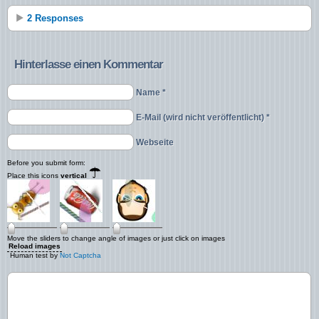
2 Responses
Hinterlasse einen Kommentar
Name *
E-Mail (wird nicht veröffentlicht) *
Webseite
Before you submit form:
Place this icons
vertical
Move the sliders to change angle of images or just click on images
Reload images
Human test by
Not Captcha