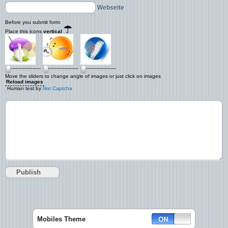
Webseite
Before you submit form:
Place this icons
vertical
Move the sliders to change angle of images or just click on images
Reload images
Human test by
Not Captcha
Mobiles Theme